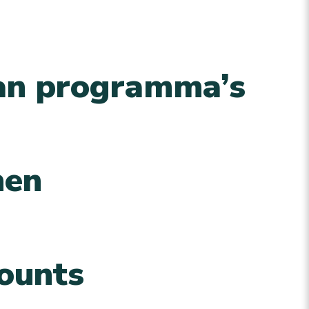
 van programma’s
nen
ounts