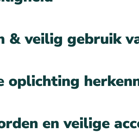
en & veilig gebruik
e oplichting herken
rden en veilige acc