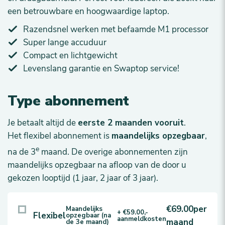
een betrouwbare en hoogwaardige laptop.
Razendsnel werken met befaamde M1 processor
Super lange accuduur
Compact en lichtgewicht
Levenslang garantie en Swaptop service!
Type abonnement
Je betaalt altijd de
eerste 2 maanden vooruit
.
Het flexibel abonnement is
maandelijks opzegbaar
,
e
na de 3
maand. De overige abonnementen zijn
maandelijks opzegbaar na afloop van de door u
gekozen looptijd (1 jaar, 2 jaar of 3 jaar).
€69.00
per
Maandelijks
+ €59.00,-
Flexibel
opzegbaar (na
aanmeldkosten
maand
de 3e maand)