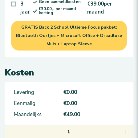
Geen aanmeldkosten
3
€39.00
per
€30.00,- per maand
jaar
maand
korting
GRATIS Back 2 School Ultieme Focus pakket:
Bluetooth Oortjes + Microsoft Office + Draadloze
Muis + Laptop Sleeve
Kosten
Levering
€0.00
Eenmalig
€0.00
Maandelijks
€49.00