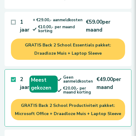
+ €29.00,- aanmeldkosten
1
€59.00
per
€10.00,- per maand
jaar
maand
korting
GRATIS Back 2 School Essentials pakket:
Draadloze Muis + Laptop Sleeve
Geen
2
€49.00
per
Meest
aanmeldkosten
jaar
maand
gekozen
€20.00,- per
maand korting
GRATIS Back 2 School Productiviteit pakket:
Microsoft Office + Draadloze Muis + Laptop Sleeve