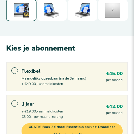
Kies je abonnement
Flexibel
€45.00
Maandelijks opzegbaar (na de 3e maand)
per maand
+ €49.00,- aanmeldkosten
1 jaar
€42.00
+ €19.00,- aanmeldkosten
per maand
€3.00,- per maand korting
GRATIS Back 2 School Essentials pakket: Draadloze