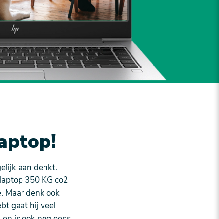
aptop!
elijk aan denkt.
 laptop 350 KG co2
e. Maar denk ook
t gaat hij veel
’ en is ook nog eens