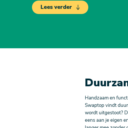
Lees verder
Duurzam
Handzaam en functio
Swaptop vindt duurz
wordt uitgestoot? D
eens aan je eigen e
langer mee zonder da