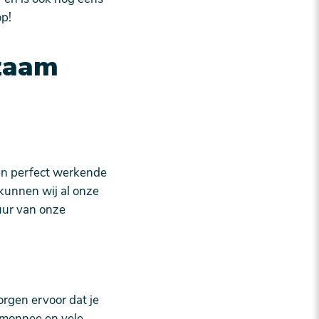
op!
zaam
een perfect werkende
kunnen wij al onze
uur van onze
rgen ervoor dat je
temonnee en vele