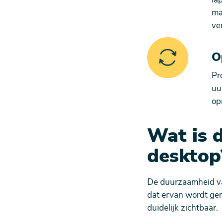
ma
ve
O
Pr
uu
op
Wat is 
desktop
De duurzaamheid va
dat ervan wordt gem
duidelijk zichtbaar.