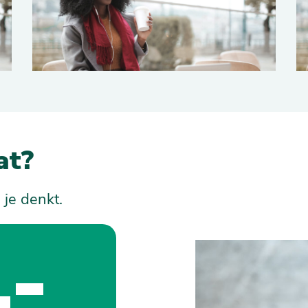
at?
 je denkt.
,-