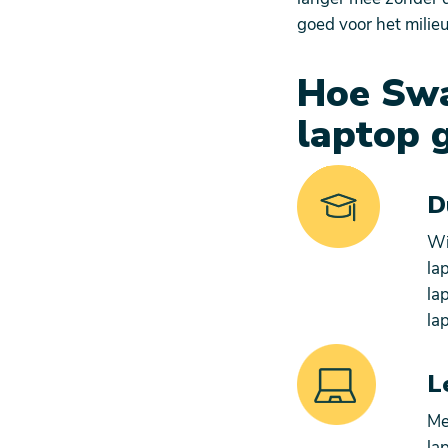
goed voor het milie
Hoe Swa
laptop 
D
Wi
la
la
la
L
Me
la