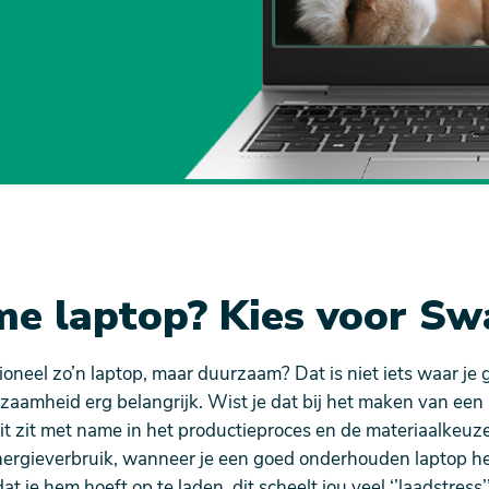
e laptop? Kies voor Sw
neel zo’n laptop, maar duurzaam? Dat is niet iets waar je g
aamheid erg belangrijk. Wist je dat bij het maken van een
it zit met name in het productieproces en de materiaalkeuz
nergieverbruik, wanneer je een goed onderhouden laptop heb
t je hem hoeft op te laden, dit scheelt jou veel ‘’laadstress’