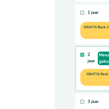
1 jaar
GRATIS Back 2 
2
Mees
jaar
geko
GRATIS Back 2
3 jaar