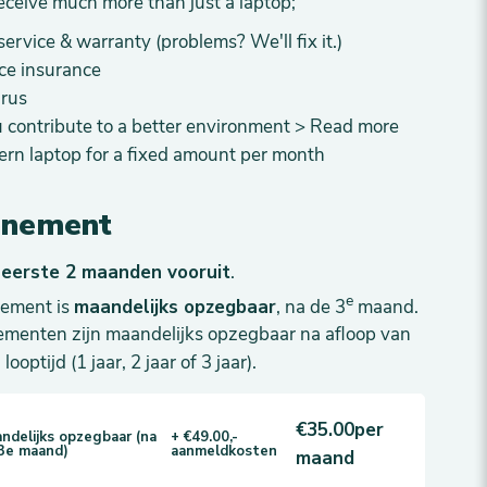
eceive much more than just a laptop;
service & warranty (problems? We'll fix it.)
ce insurance
irus
 contribute to a better environment >
Read more
rn laptop for a fixed amount per month
nnement
e
eerste 2 maanden vooruit
.
e
nement is
maandelijks opzegbaar
, na de 3
maand.
menten zijn maandelijks opzegbaar na afloop van
optijd (1 jaar, 2 jaar of 3 jaar).
€35.00
per
ndelijks opzegbaar (na
+ €49.00,-
3e maand)
aanmeldkosten
maand