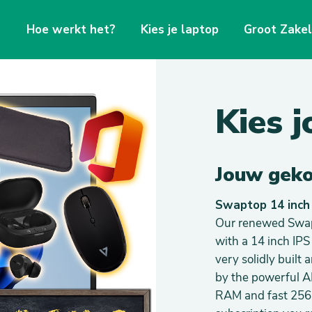
Hoe werkt het?
Kies je laptop
Groot Zakel
Kies 
Jouw geko
Swaptop 14 inc
Our renewed Swapt
with a 14 inch IPS
very solidly built
by the powerful 
RAM and fast 256