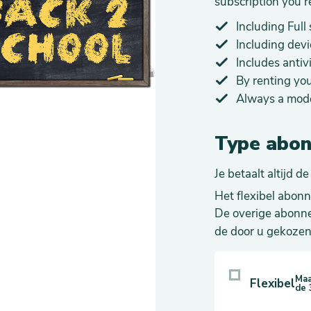
subscription you r
Including Full 
Including devi
Includes antiv
By renting you
Always a mode
Type abo
Je betaalt altijd d
Het flexibel abon
De overige abonne
de door u gekozen lo
Maa
Flexibel
de 